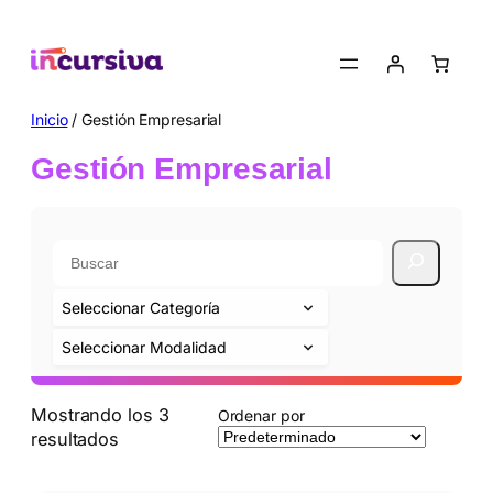
Saltar
al
contenido
Inicio
/ Gestión Empresarial
Gestión Empresarial
Categorías
de
Modalidades
producto
Mostrando los 3
Ordenar por
resultados